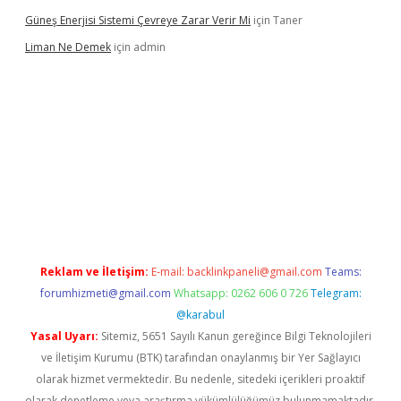
Güneş Enerjisi Sistemi Çevreye Zarar Verir Mi
için
Taner
Liman Ne Demek
için
admin
 giriş
vdcasino bahis sitesi
betexper.xyz
betci giriş
https://betc
Reklam ve İletişim:
E-mail:
backlinkpaneli@gmail.com
Teams:
forumhizmeti@gmail.com
Whatsapp: 0262 606 0 726
Telegram:
@karabul
Yasal Uyarı:
Sitemiz, 5651 Sayılı Kanun gereğince Bilgi Teknolojileri
ve İletişim Kurumu (BTK) tarafından onaylanmış bir Yer Sağlayıcı
olarak hizmet vermektedir. Bu nedenle, sitedeki içerikleri proaktif
olarak denetleme veya araştırma yükümlülüğümüz bulunmamaktadır.