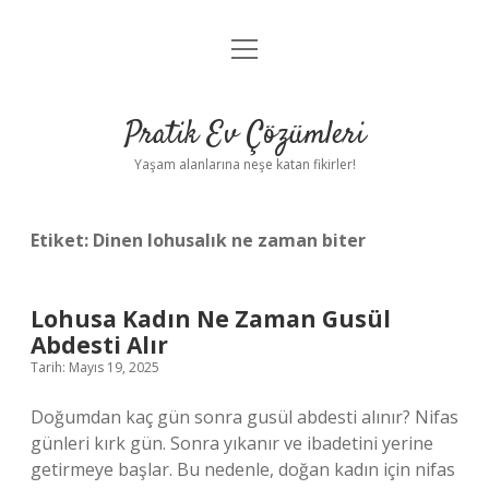
menüyü
Anasayfa
aç
Gizlilik Politikası
Pratik Ev Çözümleri
Yasal Uyarı
Yaşam alanlarına neşe katan fikirler!
Hakkımızda
Etiket:
Dinen lohusalık ne zaman biter
Lohusa Kadın Ne Zaman Gusül
Abdesti Alır
Tarih: Mayıs 19, 2025
Doğumdan kaç gün sonra gusül abdesti alınır? Nifas
günleri kırk gün. Sonra yıkanır ve ibadetini yerine
getirmeye başlar. Bu nedenle, doğan kadın için nifas