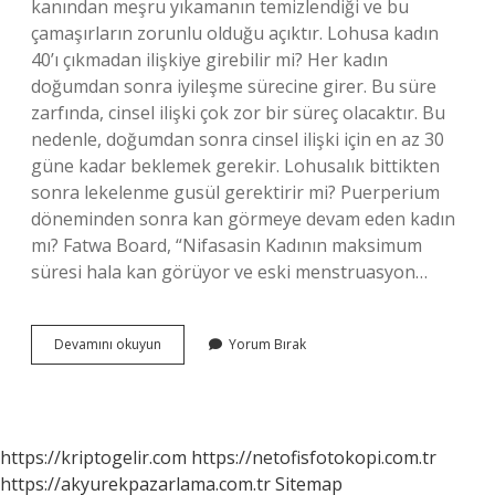
kanından meşru yıkamanın temizlendiği ve bu
çamaşırların zorunlu olduğu açıktır. Lohusa kadın
40’ı çıkmadan ilişkiye girebilir mi? Her kadın
doğumdan sonra iyileşme sürecine girer. Bu süre
zarfında, cinsel ilişki çok zor bir süreç olacaktır. Bu
nedenle, doğumdan sonra cinsel ilişki için en az 30
güne kadar beklemek gerekir. Lohusalık bittikten
sonra lekelenme gusül gerektirir mi? Puerperium
döneminden sonra kan görmeye devam eden kadın
mı? Fatwa Board, “Nifasasin Kadının maksimum
süresi hala kan görüyor ve eski menstruasyon…
Lohusa
Devamını okuyun
Yorum Bırak
Kadın
Ne
Zaman
Gusül
Abdesti
https://kriptogelir.com
https://netofisfotokopi.com.tr
Alır
https://akyurekpazarlama.com.tr
Sitemap