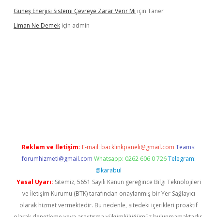
Güneş Enerjisi Sistemi Çevreye Zarar Verir Mi
için
Taner
Liman Ne Demek
için
admin
iriş
vdcasino bahis sitesi
betexper.xyz
betci giriş
https://betci.
Reklam ve İletişim:
E-mail:
backlinkpaneli@gmail.com
Teams:
forumhizmeti@gmail.com
Whatsapp: 0262 606 0 726
Telegram:
@karabul
Yasal Uyarı:
Sitemiz, 5651 Sayılı Kanun gereğince Bilgi Teknolojileri
ve İletişim Kurumu (BTK) tarafından onaylanmış bir Yer Sağlayıcı
olarak hizmet vermektedir. Bu nedenle, sitedeki içerikleri proaktif
olarak denetleme veya araştırma yükümlülüğümüz bulunmamaktadır.