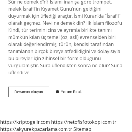
Sûr ne demek dîn? İslami inanışa göre trompet,
melek İsrafil’in Kıyamet Günü’nün geldiğini
duyurmak için üflediği araçtır. İsmi Kuran’da “İsrafil”
olarak geçmez. Nevi ne demek din? İlk İslam filozofu
Kindi, tür terimini cins ve ayrımla birlikte tanımı
mümkün kılan üç temel (öz, asli) evrenselden biri
olarak değerlendirmiş; türün, kendisi tarafından
tanımlanan birçok bireye atfedildiğini ve dolayısıyla
bu bireyler için zihinsel bir form olduğunu
vurgulamıştır. Sura üflendikten sonra ne olur? Sur’a
üflendi ve…
Sur
Devamını okuyun
Yorum Bırak
Nevi
Ne
Demek
https://kriptogelir.com
https://netofisfotokopi.com.tr
https://akyurekpazarlama.com.tr
Sitemap