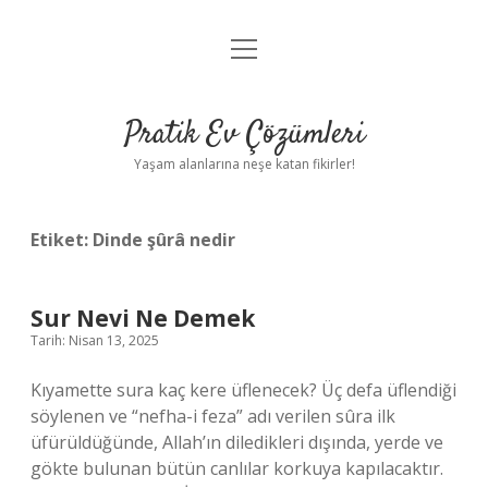
menüyü
Anasayfa
aç
Gizlilik Politikası
Pratik Ev Çözümleri
Yasal Uyarı
Yaşam alanlarına neşe katan fikirler!
Hakkımızda
Etiket:
Dinde şûrâ nedir
Sur Nevi Ne Demek
Tarih: Nisan 13, 2025
Kıyamette sura kaç kere üflenecek? Üç defa üflendiği
söylenen ve “nefha-i feza” adı verilen sûra ilk
üfürüldüğünde, Allah’ın diledikleri dışında, yerde ve
gökte bulunan bütün canlılar korkuya kapılacaktır.