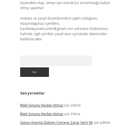
taşımakta olup, siteye üye olarak bu sorumluluğu kabul
etmiş sayılırlar.
Hukuka ve yasal düzenlemelere aykırı olduğunu
düşündüğünüz içerikleri,
backlinkpanelicomtr@gmail.com
adresine bildirmeniz
halinde, ilgili içerikler yasal süre içerisinde sitemizden
kaldırılacaktır.
Arama
Son yorumlar
İNek Sonunu Neden Atmaz
için
admin
İNek Sonunu Neden Atmaz
için
Zehra
Güneş Enerjisi Sistemi Çevreye Zarar Verir Mi
için
admin