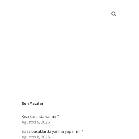
Sidebar
Son Yazılar
ilbet mobil giriş
piabellacasino giriş
vdcas
Kısa kuranda var mı ?
Ağustos 9, 2026
Stres bacaklarda yanma yapar mı ?
Ağustos 8, 2026