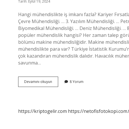
Tarih: Eylül 19, 2024
Hangi mühendislikte iş imkanı fazla? Kariyer Fırsatl
Çevre Mühendisliği. … 3. Yazılım Mühendisliği. … Pet
Biyomedikal Mühendisliği. … Deniz Mühendisliği. …
popüler mühendislik hangisi? Her zaman talep görü
bölümü makine mühendisliğidir. Makine mühendisliğin
mühendislikte para var? Türkiye İstatistik Kurumu’nu
çok kazandıran mühendislik dalıdır. Havacılık mühendi
savunma…
En
Devamını okuyun
8 Yorum
Çok
Hangi
Mühendislik
Tercih
Ediliyor
https://kriptogelir.com
https://netofisfotokopi.com.