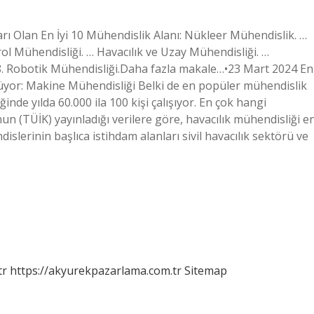
arı Olan En İyi 10 Mühendislik Alanı: Nükleer Mühendislik. …
rol Mühendisliği. … Havacılık ve Uzay Mühendisliği. …
 8. Robotik Mühendisliği.Daha fazla makale…•23 Mart 2024 En
yor: Makine Mühendisliği Belki de en popüler mühendislik
de yılda 60.000 ila 100 kişi çalışıyor. En çok hangi
n (TÜİK) yayınladığı verilere göre, havacılık mühendisliği e
slerinin başlıca istihdam alanları sivil havacılık sektörü ve
tr
https://akyurekpazarlama.com.tr
Sitemap