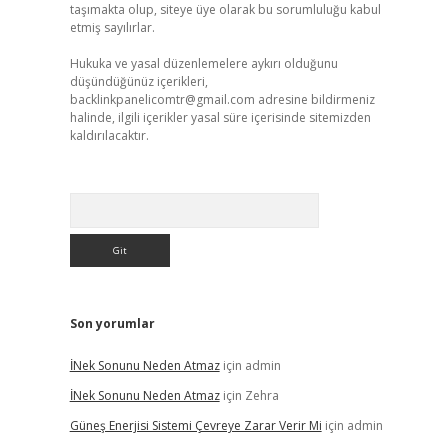
taşımakta olup, siteye üye olarak bu sorumluluğu kabul
etmiş sayılırlar.
Hukuka ve yasal düzenlemelere aykırı olduğunu
düşündüğünüz içerikleri,
backlinkpanelicomtr@gmail.com
adresine bildirmeniz
halinde, ilgili içerikler yasal süre içerisinde sitemizden
kaldırılacaktır.
Arama
Son yorumlar
İNek Sonunu Neden Atmaz
için
admin
İNek Sonunu Neden Atmaz
için
Zehra
Güneş Enerjisi Sistemi Çevreye Zarar Verir Mi
için
admin