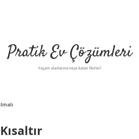
Pratik Ev Çözümleri
Yaşam alanlarına neşe katan fikirler!
ılmalı
ısaltır