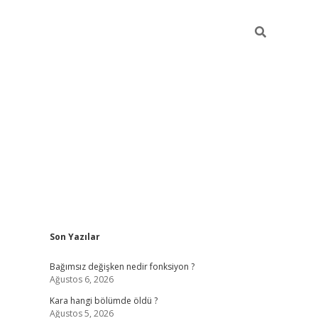
Sidebar
Son Yazılar
ilbet mobil giriş
piabellacasino giriş
vdca
Bağımsız değişken nedir fonksiyon ?
Ağustos 6, 2026
Kara hangi bölümde öldü ?
Ağustos 5, 2026