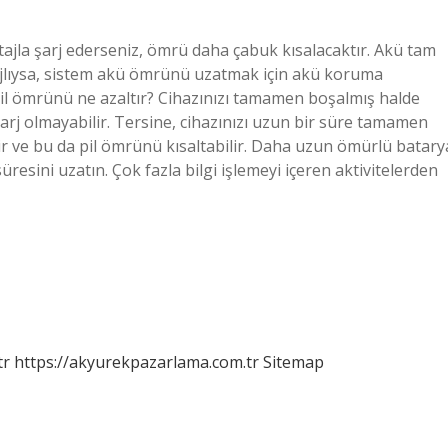
tajla şarj ederseniz, ömrü daha çabuk kısalacaktır. Akü tam
arjlıysa, sistem akü ömrünü uzatmak için akü koruma
Pil ömrünü ne azaltır? Cihazınızı tamamen boşalmış halde
a şarj olmayabilir. Tersine, cihazınızı uzun bir süre tamamen
ilir ve bu da pil ömrünü kısaltabilir. Daha uzun ömürlü batary
üresini uzatın. Çok fazla bilgi işlemeyi içeren aktivitelerden
tr
https://akyurekpazarlama.com.tr
Sitemap