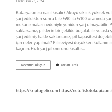
Tarih: Ekim 28, 2024
Batarya ömrü nasıl kısalır? Aküyü sık sık yüksek vol
şarj edildikten sonra bile %90 ila %100 oranında ş
mekanizmaları nedeniyle yeniden şarj olmayabilir. 
saklarsanız, pil derin bir şekilde boşalabilir ve asl
şarj edilmiş halde saklarsanız, pil kapasitesi düşeb
için neler yapılmalı? Pil seviyesi düşükken kullanım s
kaçının. Hızlı şarj pil ömrünü kısaltır…
Batarya
Devamını okuyun
Yorum Bırak
Ömrünü
Ne
Kısaltır
https://kriptogelir.com
https://netofisfotokopi.com.