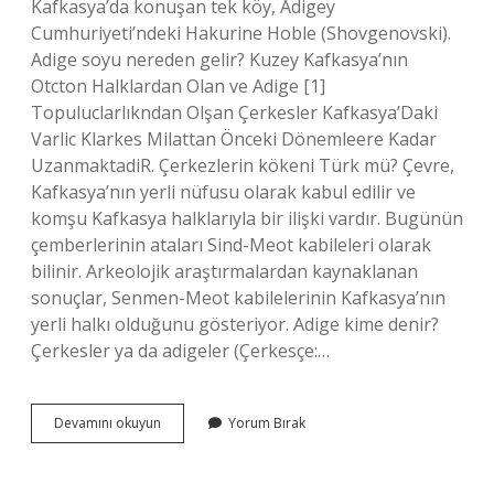
Kafkasya’da konuşan tek köy, Adigey
Cumhuriyeti’ndeki Hakurine Hoble (Shovgenovski).
Adige soyu nereden gelir? Kuzey Kafkasya’nın
Otcton Halklardan Olan ve Adige [1]
Topuluclarlıkndan Olşan Çerkesler Kafkasya’Daki ​​
Varlic Klarkes Milattan Önceki Dönemleere Kadar
UzanmaktadiR. Çerkezlerin kökeni Türk mü? Çevre,
Kafkasya’nın yerli nüfusu olarak kabul edilir ve
komşu Kafkasya halklarıyla bir ilişki vardır. Bugünün
çemberlerinin ataları Sind-Meot kabileleri olarak
bilinir. Arkeolojik araştırmalardan kaynaklanan
sonuçlar, Senmen-Meot kabilelerinin Kafkasya’nın
yerli halkı olduğunu gösteriyor. Adige kime denir?
Çerkesler ya da adigeler (Çerkesçe:…
Adige
Devamını okuyun
Yorum Bırak
Abzeh
Ne
Demek