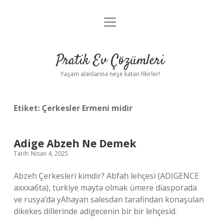
menüyü
Anasayfa
aç
Gizlilik Politikası
Pratik Ev Çözümleri
Yasal Uyarı
Yaşam alanlarına neşe katan fikirler!
Hakkımızda
Etiket:
Çerkesler Ermeni midir
Adige Abzeh Ne Demek
Tarih: Nisan 4, 2025
Abzeh Çerkesleri kimdir? Abfah lehçesi (ADIGENCE
ахххабta), türkiye mayta olmak ümere diasporada
ve rusya’da yAhayan salesdan tarafindan konaşulan
dikekes dillerinde adigecenin bir bir lehçesid.