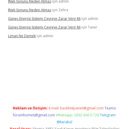
İNek Sonunu Neden Atmaz
için
admin
İNek Sonunu Neden Atmaz
için
Zehra
Güneş Enerjisi Sistemi Çevreye Zarar Verir Mi
için
admin
Güneş Enerjisi Sistemi Çevreye Zarar Verir Mi
için
Taner
Liman Ne Demek
için
admin
iriş
vdcasino bahis sitesi
betexper.xyz
betci giriş
https://betci.
Reklam ve İletişim:
E-mail:
backlinkpaneli@gmail.com
Teams:
forumhizmeti@gmail.com
Whatsapp: 0262 606 0 726
Telegram:
@karabul
Yasal Uyarı:
Sitemiz, 5651 Sayılı Kanun gereğince Bilgi Teknolojileri