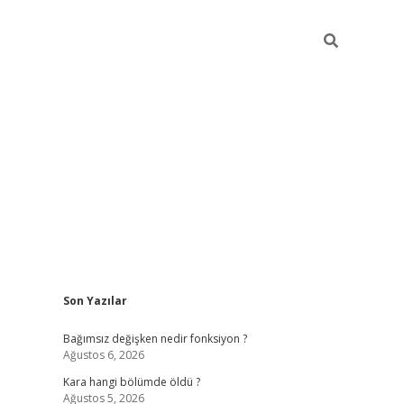
Sidebar
Son Yazılar
ilbet mobil giriş
piabellacasino giriş
vdcas
Bağımsız değişken nedir fonksiyon ?
Ağustos 6, 2026
Kara hangi bölümde öldü ?
Ağustos 5, 2026