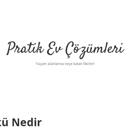
Pratik Ev Çözümleri
Yaşam alanlarına neşe katan fikirler!
kü Nedir