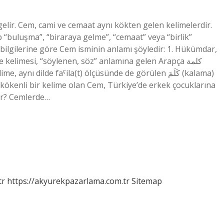
lir. Cem, cami ve cemaat aynı kökten gelen kelimelerdir.
“buluşma”, “biraraya gelme”, “cemaat” veya “birlik”
lgilerine göre Cem isminin anlamı şöyledir: 1. Hükümdar,
 kelimesi, “söylenen, söz” anlamına gelen Arapça كلمة
ı dilde faˁila(t) ölçüsünde de görülen كَلَمَ (kalama)
ça kökenli bir kelime olan Cem, Türkiye’de erkek çocuklarına
ılır? Cemlerde…
tr
https://akyurekpazarlama.com.tr
Sitemap