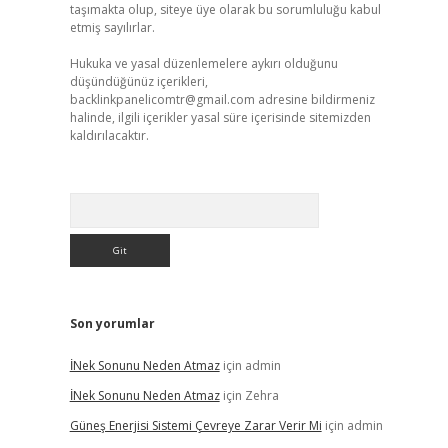
taşımakta olup, siteye üye olarak bu sorumluluğu kabul
etmiş sayılırlar.
Hukuka ve yasal düzenlemelere aykırı olduğunu
düşündüğünüz içerikleri,
backlinkpanelicomtr@gmail.com
adresine bildirmeniz
halinde, ilgili içerikler yasal süre içerisinde sitemizden
kaldırılacaktır.
Arama
Son yorumlar
İNek Sonunu Neden Atmaz
için
admin
İNek Sonunu Neden Atmaz
için
Zehra
Güneş Enerjisi Sistemi Çevreye Zarar Verir Mi
için
admin