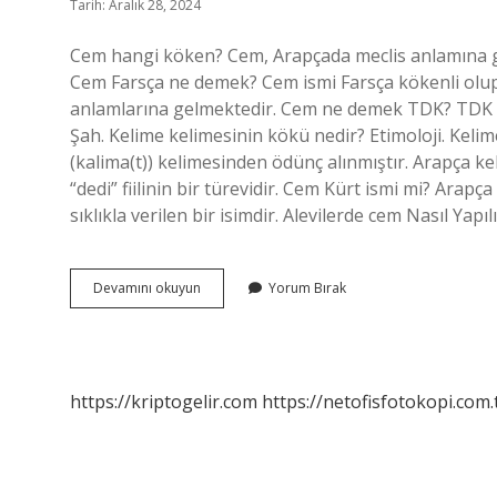
Tarih: Aralık 28, 2024
Cem hangi köken? Cem, Arapçada meclis anlamına ge
Cem Farsça ne demek? Cem ismi Farsça kökenli olup 
anlamlarına gelmektedir. Cem ne demek TDK? TDK bi
Şah. Kelime kelimesinin kökü nedir? Etimoloji. Kelime
(kalima(t)) kelimesinden ödünç alınmıştır. Arapça kelime, ayn
“dedi” fiilinin bir türevidir. Cem Kürt ismi mi? Arap
sıklıkla verilen bir isimdir. Alevilerde cem Nasıl Yap
Cem
Devamını okuyun
Yorum Bırak
Kelimesinin
Kökü
Nedir
https://kriptogelir.com
https://netofisfotokopi.com.