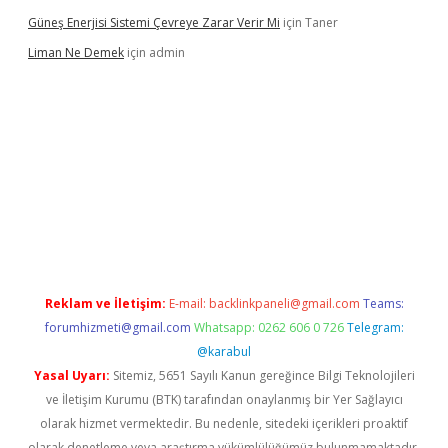
Güneş Enerjisi Sistemi Çevreye Zarar Verir Mi
için
Taner
Liman Ne Demek
için
admin
iriş
vdcasino bahis sitesi
betexper.xyz
betci giriş
https://betci.
Reklam ve İletişim:
E-mail:
backlinkpaneli@gmail.com
Teams:
forumhizmeti@gmail.com
Whatsapp: 0262 606 0 726
Telegram:
@karabul
Yasal Uyarı:
Sitemiz, 5651 Sayılı Kanun gereğince Bilgi Teknolojileri
ve İletişim Kurumu (BTK) tarafından onaylanmış bir Yer Sağlayıcı
olarak hizmet vermektedir. Bu nedenle, sitedeki içerikleri proaktif
olarak denetleme veya araştırma yükümlülüğümüz bulunmamaktadır.