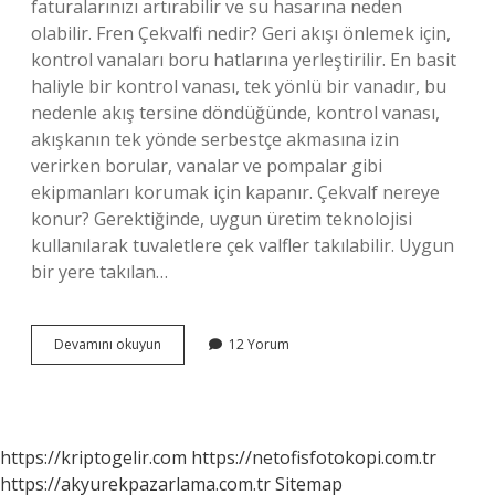
faturalarınızı artırabilir ve su hasarına neden
olabilir. Fren Çekvalfi nedir? Geri akışı önlemek için,
kontrol vanaları boru hatlarına yerleştirilir. En basit
haliyle bir kontrol vanası, tek yönlü bir vanadır, bu
nedenle akış tersine döndüğünde, kontrol vanası,
akışkanın tek yönde serbestçe akmasına izin
verirken borular, vanalar ve pompalar gibi
ekipmanları korumak için kapanır. Çekvalf nereye
konur? Gerektiğinde, uygun üretim teknolojisi
kullanılarak tuvaletlere çek valfler takılabilir. Uygun
bir yere takılan…
Fren
Devamını okuyun
12 Yorum
Çekvalf
Ne
Işe
Yarar
https://kriptogelir.com
https://netofisfotokopi.com.tr
https://akyurekpazarlama.com.tr
Sitemap