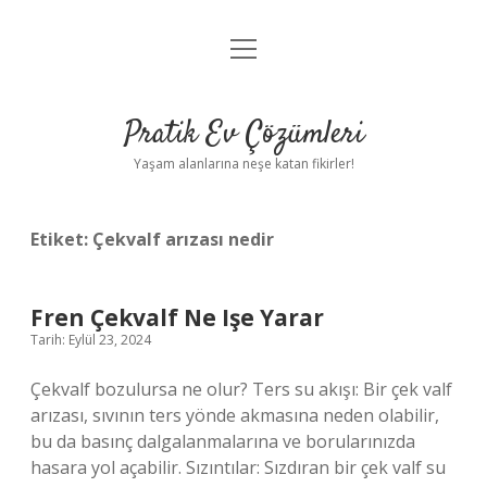
menüyü
Anasayfa
aç
Gizlilik Politikası
Pratik Ev Çözümleri
Yasal Uyarı
Yaşam alanlarına neşe katan fikirler!
Hakkımızda
Etiket:
Çekvalf arızası nedir
Fren Çekvalf Ne Işe Yarar
Tarih: Eylül 23, 2024
Çekvalf bozulursa ne olur? Ters su akışı: Bir çek valf
arızası, sıvının ters yönde akmasına neden olabilir,
bu da basınç dalgalanmalarına ve borularınızda
hasara yol açabilir. Sızıntılar: Sızdıran bir çek valf su