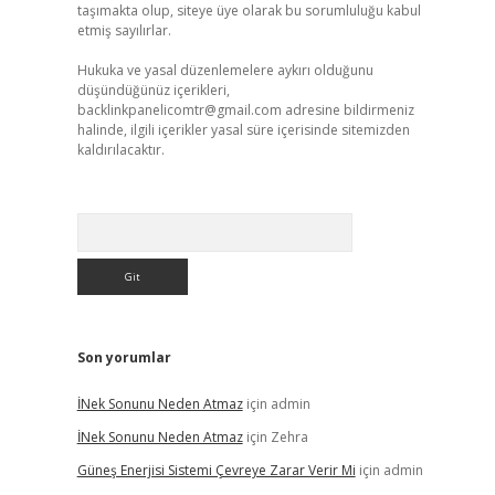
taşımakta olup, siteye üye olarak bu sorumluluğu kabul
etmiş sayılırlar.
Hukuka ve yasal düzenlemelere aykırı olduğunu
düşündüğünüz içerikleri,
backlinkpanelicomtr@gmail.com
adresine bildirmeniz
halinde, ilgili içerikler yasal süre içerisinde sitemizden
kaldırılacaktır.
Arama
Son yorumlar
İNek Sonunu Neden Atmaz
için
admin
İNek Sonunu Neden Atmaz
için
Zehra
Güneş Enerjisi Sistemi Çevreye Zarar Verir Mi
için
admin