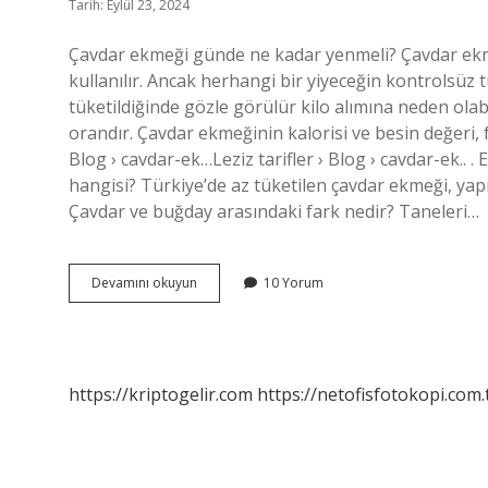
Tarih: Eylül 23, 2024
Çavdar ekmeği günde ne kadar yenmeli? Çavdar ekmeğ
kullanılır. Ancak herhangi bir yiyeceğin kontrolsüz 
tüketildiğinde gözle görülür kilo alımına neden olab
orandır. Çavdar ekmeğinin kalorisi ve besin değeri, f
Blog › cavdar-ek…Leziz tarifler › Blog › cavdar-ek..
hangisi? Türkiye’de az tüketilen çavdar ekmeği, yapı
Çavdar ve buğday arasındaki fark nedir? Taneleri…
Çavdarlı
Devamını okuyun
10 Yorum
Ekmek
Sağlıklı
Mı
https://kriptogelir.com
https://netofisfotokopi.com.