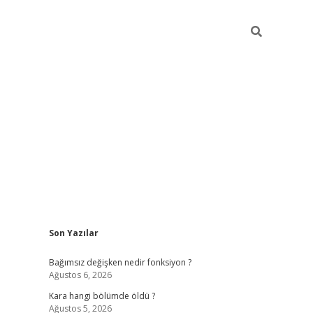
Sidebar
Son Yazılar
ilbet mobil giriş
piabellacasino giriş
vdcas
Bağımsız değişken nedir fonksiyon ?
Ağustos 6, 2026
Kara hangi bölümde öldü ?
Ağustos 5, 2026