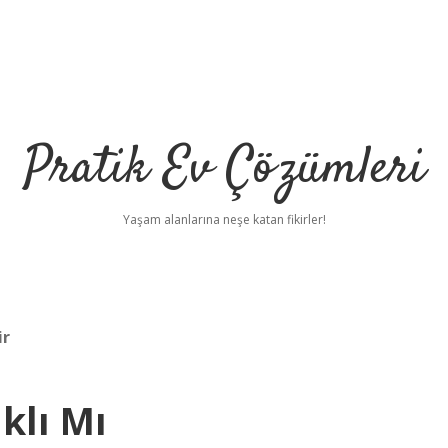
Pratik Ev Çözümleri
Yaşam alanlarına neşe katan fikirler!
ir
klı Mı