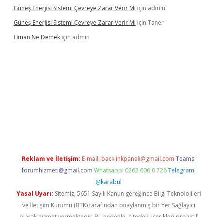
Güneş Enerjisi Sistemi Çevreye Zarar Verir Mi
için
admin
Güneş Enerjisi Sistemi Çevreye Zarar Verir Mi
için
Taner
Liman Ne Demek
için
admin
iriş
vdcasino bahis sitesi
betexper.xyz
betci giriş
https://betci.
Reklam ve İletişim:
E-mail:
backlinkpaneli@gmail.com
Teams:
forumhizmeti@gmail.com
Whatsapp: 0262 606 0 726
Telegram:
@karabul
Yasal Uyarı:
Sitemiz, 5651 Sayılı Kanun gereğince Bilgi Teknolojileri
ve İletişim Kurumu (BTK) tarafından onaylanmış bir Yer Sağlayıcı
olarak hizmet vermektedir. Bu nedenle, sitedeki içerikleri proaktif