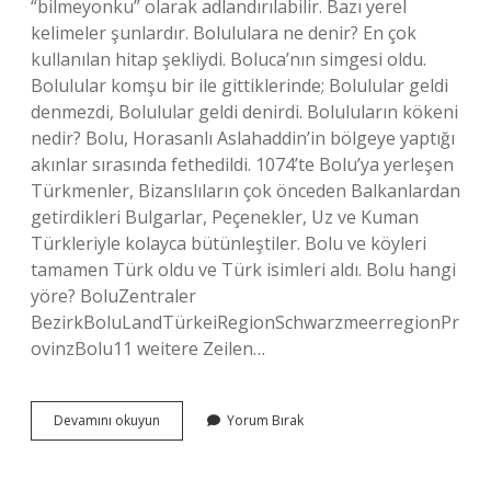
“bilmeyonku” olarak adlandırılabilir. Bazı yerel
kelimeler şunlardır. Bolululara ne denir? En çok
kullanılan hitap şekliydi. Boluca’nın simgesi oldu.
Bolulular komşu bir ile gittiklerinde; Bolulular geldi
denmezdi, Bolulular geldi denirdi. Boluluların kökeni
nedir? Bolu, Horasanlı Aslahaddin’in bölgeye yaptığı
akınlar sırasında fethedildi. 1074’te Bolu’ya yerleşen
Türkmenler, Bizanslıların çok önceden Balkanlardan
getirdikleri Bulgarlar, Peçenekler, Uz ve Kuman
Türkleriyle kolayca bütünleştiler. Bolu ve köyleri
tamamen Türk oldu ve Türk isimleri aldı. Bolu hangi
yöre? BoluZentraler
BezirkBoluLandTürkeiRegionSchwarzmeerregionPr
ovinzBolu11 weitere Zeilen…
Ameden
Devamını okuyun
Yorum Bırak
Ne
Demek
Bolu