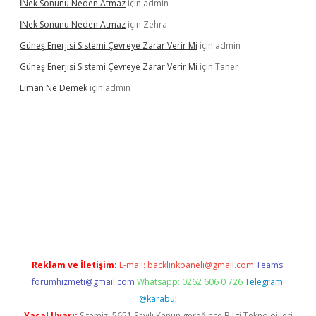
İNek Sonunu Neden Atmaz
için
admin
İNek Sonunu Neden Atmaz
için
Zehra
Güneş Enerjisi Sistemi Çevreye Zarar Verir Mi
için
admin
Güneş Enerjisi Sistemi Çevreye Zarar Verir Mi
için
Taner
Liman Ne Demek
için
admin
giriş
vdcasino bahis sitesi
betexper.xyz
betci giriş
https://betci
Reklam ve İletişim:
E-mail:
backlinkpaneli@gmail.com
Teams:
forumhizmeti@gmail.com
Whatsapp: 0262 606 0 726
Telegram:
@karabul
Yasal Uyarı:
Sitemiz, 5651 Sayılı Kanun gereğince Bilgi Teknolojileri