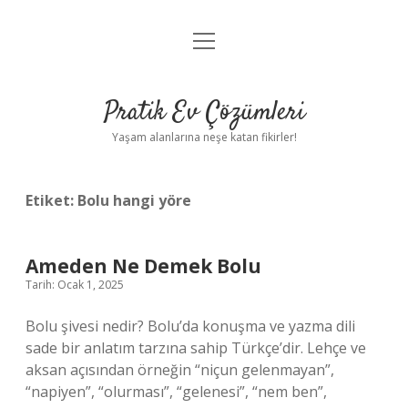
menüyü
Anasayfa
aç
Gizlilik Politikası
Pratik Ev Çözümleri
Yasal Uyarı
Yaşam alanlarına neşe katan fikirler!
Hakkımızda
Etiket:
Bolu hangi yöre
Ameden Ne Demek Bolu
Tarih: Ocak 1, 2025
Bolu şivesi nedir? Bolu’da konuşma ve yazma dili
sade bir anlatım tarzına sahip Türkçe’dir. Lehçe ve
aksan açısından örneğin “niçun gelenmayan”,
“napiyen”, “olurması”, “gelenesi”, “nem ben”,