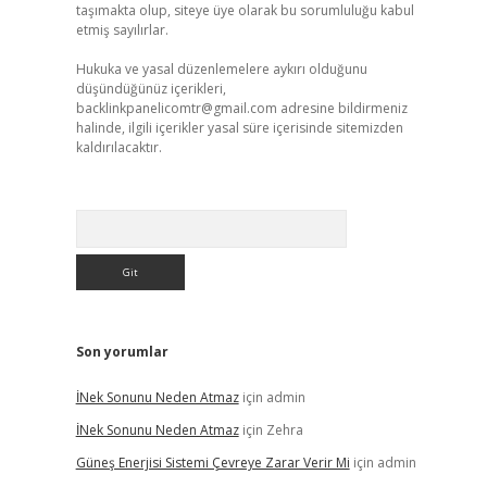
taşımakta olup, siteye üye olarak bu sorumluluğu kabul
etmiş sayılırlar.
Hukuka ve yasal düzenlemelere aykırı olduğunu
düşündüğünüz içerikleri,
backlinkpanelicomtr@gmail.com
adresine bildirmeniz
halinde, ilgili içerikler yasal süre içerisinde sitemizden
kaldırılacaktır.
Arama
Son yorumlar
İNek Sonunu Neden Atmaz
için
admin
İNek Sonunu Neden Atmaz
için
Zehra
Güneş Enerjisi Sistemi Çevreye Zarar Verir Mi
için
admin