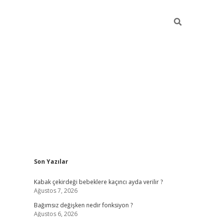
Sidebar
Son Yazılar
ilbet mobil giriş
piabellacasino giriş
vdcas
Kabak çekirdeği bebeklere kaçıncı ayda verilir ?
Ağustos 7, 2026
Bağımsız değişken nedir fonksiyon ?
Ağustos 6, 2026