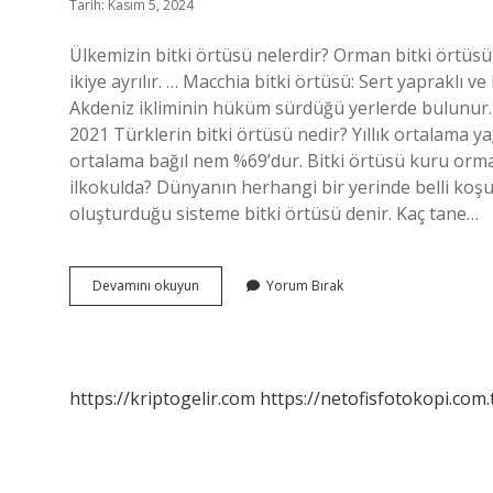
Tarih: Kasım 5, 2024
Ülkemizin bitki örtüsü nelerdir? Orman bitki örtüs
ikiye ayrılır. … Macchia bitki örtüsü: Sert yapraklı v
Akdeniz ikliminin hüküm sürdüğü yerlerde bulunur. 
2021 Türklerin bitki örtüsü nedir? Yıllık ortalama yağ
ortalama bağıl nem %69’dur. Bitki örtüsü kuru orma
ilkokulda? Dünyanın herhangi bir yerinde belli koşul
oluşturduğu sisteme bitki örtüsü denir. Kaç tane…
Ülkemizin
Devamını okuyun
Yorum Bırak
Bitki
Örtüsü
Nedir
https://kriptogelir.com
https://netofisfotokopi.com.