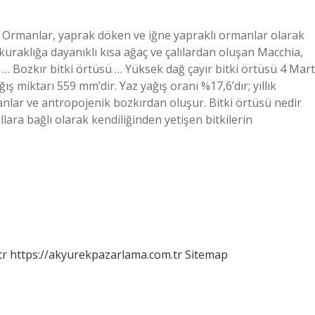
ü Ormanlar, yaprak döken ve iğne yapraklı ormanlar olarak
e kuraklığa dayanıklı kısa ağaç ve çalılardan oluşan Macchia,
… Bozkır bitki örtüsü … Yüksek dağ çayır bitki örtüsü 4 Mart
ış miktarı 559 mm’dir. Yaz yağış oranı %17,6’dır; yıllık
nlar ve antropojenik bozkırdan oluşur. Bitki örtüsü nedir
lara bağlı olarak kendiliğinden yetişen bitkilerin
tr
https://akyurekpazarlama.com.tr
Sitemap