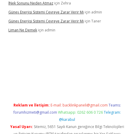
İNek Sonunu Neden Atmaz
için
Zehra
Güneş Enerjisi Sistemi Çevreye Zarar Verir Mi
için
admin
Güneş Enerjisi Sistemi Çevreye Zarar Verir Mi
için
Taner
Liman Ne Demek
için
admin
iriş
vdcasino bahis sitesi
betexper.xyz
betci giriş
https://betci.
Reklam ve İletişim:
E-mail:
backlinkpaneli@gmail.com
Teams:
forumhizmeti@gmail.com
Whatsapp: 0262 606 0 726
Telegram:
@karabul
Yasal Uyarı:
Sitemiz, 5651 Sayılı Kanun gereğince Bilgi Teknolojileri
ve İletişim Kurumu (BTK) tarafından onaylanmış bir Yer Sağlayıcı