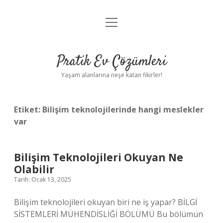
menüyü
Anasayfa
aç
Gizlilik Politikası
Pratik Ev Çözümleri
Yasal Uyarı
Yaşam alanlarına neşe katan fikirler!
Hakkımızda
Etiket:
Bilişim teknolojilerinde hangi meslekler
var
Bilişim Teknolojileri Okuyan Ne
Olabilir
Tarih: Ocak 13, 2025
Bilişim teknolojileri okuyan biri ne iş yapar? BİLGİ
SİSTEMLERİ MÜHENDİSLİĞİ BÖLÜMÜ Bu bölümün