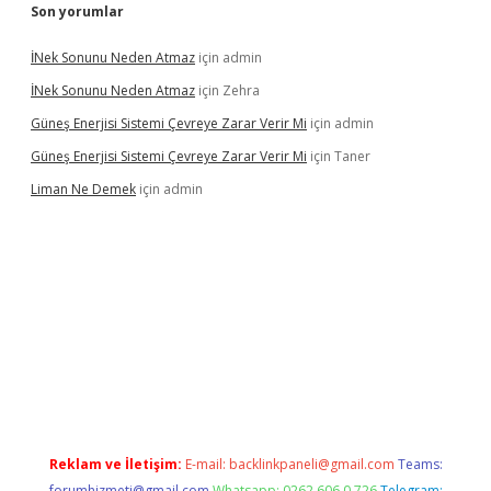
Son yorumlar
İNek Sonunu Neden Atmaz
için
admin
İNek Sonunu Neden Atmaz
için
Zehra
Güneş Enerjisi Sistemi Çevreye Zarar Verir Mi
için
admin
Güneş Enerjisi Sistemi Çevreye Zarar Verir Mi
için
Taner
Liman Ne Demek
için
admin
iriş
vdcasino bahis sitesi
betexper.xyz
betci giriş
https://betci.
Reklam ve İletişim:
E-mail:
backlinkpaneli@gmail.com
Teams:
forumhizmeti@gmail.com
Whatsapp: 0262 606 0 726
Telegram: