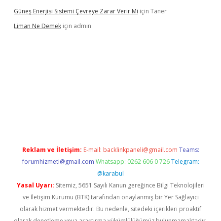
Güneş Enerjisi Sistemi Çevreye Zarar Verir Mi
için
Taner
Liman Ne Demek
için
admin
iriş
vdcasino bahis sitesi
betexper.xyz
betci giriş
https://betci.
Reklam ve İletişim:
E-mail:
backlinkpaneli@gmail.com
Teams:
forumhizmeti@gmail.com
Whatsapp: 0262 606 0 726
Telegram:
@karabul
Yasal Uyarı:
Sitemiz, 5651 Sayılı Kanun gereğince Bilgi Teknolojileri
ve İletişim Kurumu (BTK) tarafından onaylanmış bir Yer Sağlayıcı
olarak hizmet vermektedir. Bu nedenle, sitedeki içerikleri proaktif
olarak denetleme veya araştırma yükümlülüğümüz bulunmamaktadır.