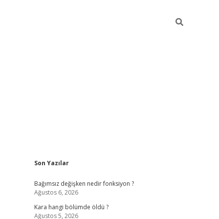
Sidebar
Son Yazılar
ilbet mobil giriş
piabellacasino giriş
vdcas
Bağımsız değişken nedir fonksiyon ?
Ağustos 6, 2026
Kara hangi bölümde öldü ?
Ağustos 5, 2026