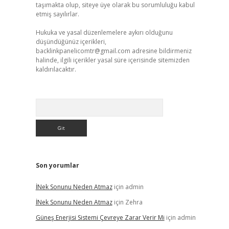
taşımakta olup, siteye üye olarak bu sorumluluğu kabul
etmiş sayılırlar.
Hukuka ve yasal düzenlemelere aykırı olduğunu
düşündüğünüz içerikleri,
backlinkpanelicomtr@gmail.com
adresine bildirmeniz
halinde, ilgili içerikler yasal süre içerisinde sitemizden
kaldırılacaktır.
Arama
Son yorumlar
İNek Sonunu Neden Atmaz
için
admin
İNek Sonunu Neden Atmaz
için
Zehra
Güneş Enerjisi Sistemi Çevreye Zarar Verir Mi
için
admin