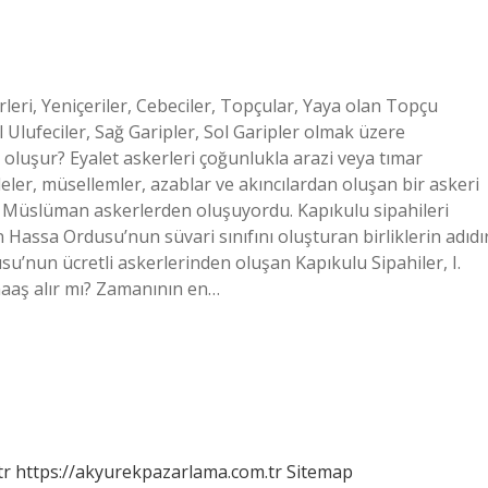
leri, Yeniçeriler, Cebeciler, Topçular, Yaya olan Topçu
ol Ulufeciler, Sağ Garipler, Sol Garipler olmak üzere
 oluşur? Eyalet askerleri çoğunlukla arazi veya tımar
deler, müsellemler, azablar ve akıncılardan oluşan bir askeri
e Müslüman askerlerden oluşuyordu. Kapıkulu sipahileri
 Hassa Ordusu’nun süvari sınıfını oluşturan birliklerin adıdır
usu’nun ücretli askerlerinden oluşan Kapıkulu Sipahiler, I.
aş alır mı? Zamanının en…
tr
https://akyurekpazarlama.com.tr
Sitemap