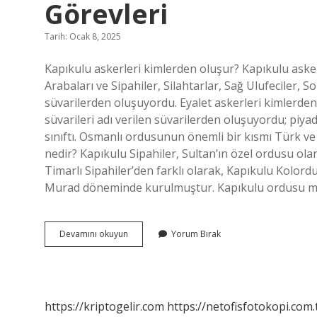
Görevleri
Tarih: Ocak 8, 2025
Kapıkulu askerleri kimlerden oluşur? Kapıkulu asker
Arabaları ve Sipahiler, Silahtarlar, Sağ Ulufeciler, S
süvarilerden oluşuyordu. Eyalet askerleri kimlerden
süvarileri adı verilen süvarilerden oluşuyordu; piya
sınıftı. Osmanlı ordusunun önemli bir kısmı Türk v
nedir? Kapıkulu Sipahiler, Sultan’ın özel ordusu olan
Timarlı Sipahiler’den farklı olarak, Kapıkulu Kolord
Murad döneminde kurulmuştur. Kapıkulu ordusu ma
Kapıkulu
Devamını okuyun
Yorum Bırak
Askerleri
Kimlerden
Oluşur
Ve
Görevleri
https://kriptogelir.com
https://netofisfotokopi.com.