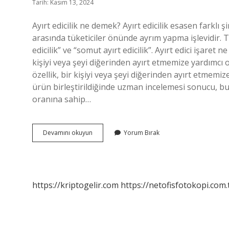
Tarih: Kasım 13, 2024
Ayırt edicilik ne demek? Ayırt edicilik esasen farklı
arasında tüketiciler önünde ayrım yapma işlevidir. Teo
edicilik” ve “somut ayırt edicilik”. Ayırt edici işaret n
kişiyi veya şeyi diğerinden ayırt etmemize yardımcı ola
özellik, bir kişiyi veya şeyi diğerinden ayırt etmemize 
ürün birleştirildiğinde uzman incelemesi sonucu, bu 
oranına sahip…
Somut
Devamını okuyun
Yorum Bırak
Ayırt
Edicilik
Nedir
https://kriptogelir.com
https://netofisfotokopi.com.