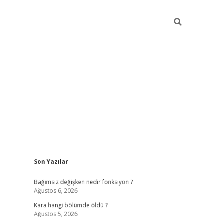
Sidebar
Son Yazılar
ilbet mobil giriş
piabellacasino giriş
vdcas
Bağımsız değişken nedir fonksiyon ?
Ağustos 6, 2026
Kara hangi bölümde öldü ?
Ağustos 5, 2026