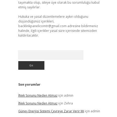
taşımakta olup, siteye üye olarak bu sorumluluğu kabul
etmiş sayılırlar.
Hukuka ve yasal düzenlemelere aykırı olduğunu
düşündüğünüz içerikleri,
backlinkpanelicomtr@gmail.com
adresine bildirmeniz
halinde, ilgili içerikler yasal süre içerisinde sitemizden
kaldırılacaktır.
Arama
Son yorumlar
İNek Sonunu Neden Atmaz
için
admin
İNek Sonunu Neden Atmaz
için
Zehra
Güneş Enerjisi Sistemi Çevreye Zarar Verir Mi
için
admin