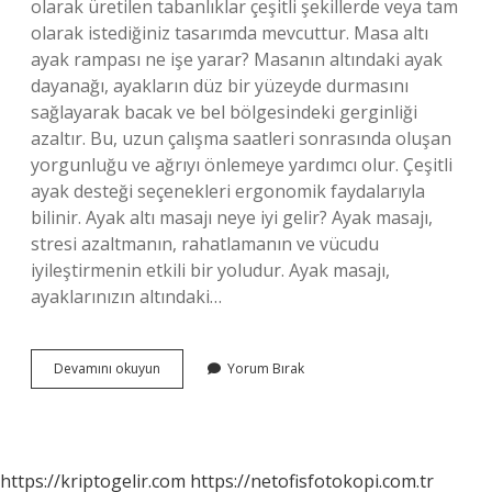
olarak üretilen tabanlıklar çeşitli şekillerde veya tam
olarak istediğiniz tasarımda mevcuttur. Masa altı
ayak rampası ne işe yarar? Masanın altındaki ayak
dayanağı, ayakların düz bir yüzeyde durmasını
sağlayarak bacak ve bel bölgesindeki gerginliği
azaltır. Bu, uzun çalışma saatleri sonrasında oluşan
yorgunluğu ve ağrıyı önlemeye yardımcı olur. Çeşitli
ayak desteği seçenekleri ergonomik faydalarıyla
bilinir. Ayak altı masajı neye iyi gelir? Ayak masajı,
stresi azaltmanın, rahatlamanın ve vücudu
iyileştirmenin etkili bir yoludur. Ayak masajı,
ayaklarınızın altındaki…
Masa
Devamını okuyun
Yorum Bırak
Altı
Ayaklık
Ne
Işe
Yarar
https://kriptogelir.com
https://netofisfotokopi.com.tr