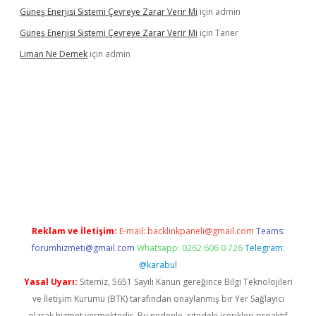
Güneş Enerjisi Sistemi Çevreye Zarar Verir Mi
için
admin
Güneş Enerjisi Sistemi Çevreye Zarar Verir Mi
için
Taner
Liman Ne Demek
için
admin
iriş
vdcasino bahis sitesi
betexper.xyz
betci giriş
https://betci.
Reklam ve İletişim:
E-mail:
backlinkpaneli@gmail.com
Teams:
forumhizmeti@gmail.com
Whatsapp: 0262 606 0 726
Telegram:
@karabul
Yasal Uyarı:
Sitemiz, 5651 Sayılı Kanun gereğince Bilgi Teknolojileri
ve İletişim Kurumu (BTK) tarafından onaylanmış bir Yer Sağlayıcı
olarak hizmet vermektedir. Bu nedenle, sitedeki içerikleri proaktif