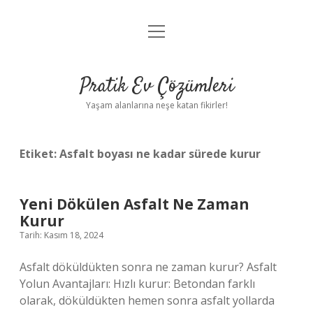
menüyü
Anasayfa
aç
Gizlilik Politikası
Pratik Ev Çözümleri
Yasal Uyarı
Yaşam alanlarına neşe katan fikirler!
Hakkımızda
Etiket:
Asfalt boyası ne kadar sürede kurur
Yeni Dökülen Asfalt Ne Zaman
Kurur
Tarih: Kasım 18, 2024
Asfalt döküldükten sonra ne zaman kurur? Asfalt
Yolun Avantajları: Hızlı kurur: Betondan farklı
olarak, döküldükten hemen sonra asfalt yollarda