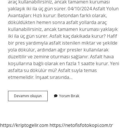
araç kullanabilirsiniz, ancak tamamen kuruması
yaklaşık iki ila üç gün sürer. 04/10/2024 Asfalt Yolun
Avantajları: Hızlı kurur: Betondan farklı olarak,
döküldükten hemen sonra asfalt yollarda araç
kullanabilirsiniz, ancak tamamen kuruması yaklaşık
iki ila üç gün sürer. Asfalt kaç dakikada kurur? Hafif
bir pres yardımıyla asfalt istenilen miktar ve şekilde
yola dökülür, ardından ağır presler kullanılarak
düzeltilir ve zemine oturması sağlanır. Asfalt hava
koşullarına bağlı olarak en fazla 1 saatte kurur. Yeni
asfalta su dökülür mü? Asfalt suyla temas
etmemelidir. İnşaat sırasında…
Yeni
Devamını okuyun
Yorum Bırak
Dökülen
Asfalt
Ne
Zaman
Kurur
https://kriptogelir.com
https://netofisfotokopi.com.tr