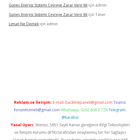
Güneş Enerjisi Sistemi Çevreye Zarar Verir Mi
için
admin
Güneş Enerjisi Sistemi Çevreye Zarar Verir Mi
için
Taner
Liman Ne Demek
için
admin
iriş
vdcasino bahis sitesi
betexper.xyz
betci giriş
https://betci.
Reklam ve İletişim:
E-mail:
backlinkpaneli@gmail.com
Teams:
forumhizmeti@gmail.com
Whatsapp: 0262 606 0 726
Telegram:
@karabul
Yasal Uyarı:
Sitemiz, 5651 Sayılı Kanun gereğince Bilgi Teknolojileri
ve İletişim Kurumu (BTK) tarafından onaylanmış bir Yer Sağlayıcı
olarak hizmet vermektedir. Bu nedenle, sitedeki içerikleri proaktif