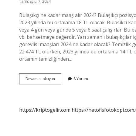
Tarih: Eylül 7, 2024
Bulaşıkçı ne kadar maaş alır 2024? Bulaşıkçı pozisy
2023 yılında bu ortalama 18 TL olacak. Bulasikci kac 
veya 4 gün veya günde 5 veya 6 saat çalışırlar. Bu
vb. bahsetmeye değerdir. Yarı zamanlı bulaşıkçılar içi
görevlisi maaşları 2024 ne kadar olacak? Temizlik g
22.474 TL olurken, 2023 yılında bu ortalama 14 TL ol
ortamın temizliğinden…
Bulaşıkçı
Devamını okuyun
8 Yorum
Ne
Kadar
Maaş
Alır
https://kriptogelir.com
https://netofisfotokopi.com.