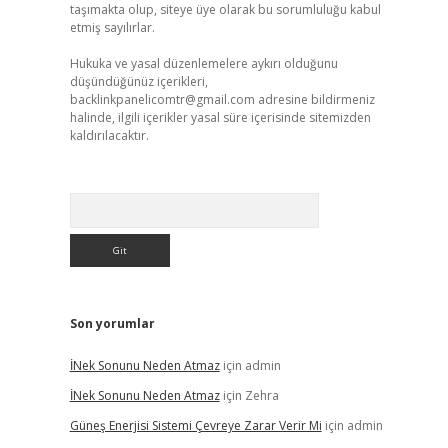
taşımakta olup, siteye üye olarak bu sorumluluğu kabul
etmiş sayılırlar.
Hukuka ve yasal düzenlemelere aykırı olduğunu
düşündüğünüz içerikleri,
backlinkpanelicomtr@gmail.com
adresine bildirmeniz
halinde, ilgili içerikler yasal süre içerisinde sitemizden
kaldırılacaktır.
Arama
Son yorumlar
İNek Sonunu Neden Atmaz
için
admin
İNek Sonunu Neden Atmaz
için
Zehra
Güneş Enerjisi Sistemi Çevreye Zarar Verir Mi
için
admin