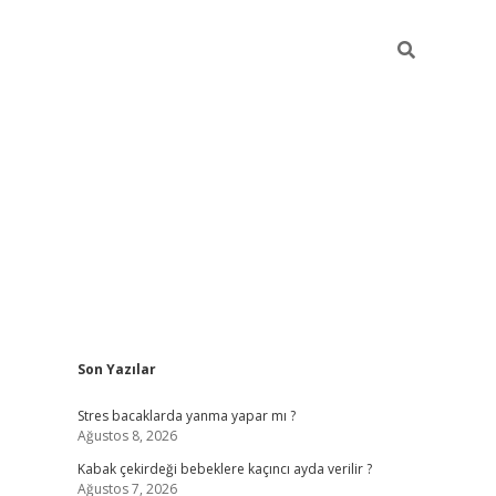
Sidebar
Son Yazılar
ilbet mobil giriş
piabellacasino giriş
vdcas
Stres bacaklarda yanma yapar mı ?
Ağustos 8, 2026
Kabak çekirdeği bebeklere kaçıncı ayda verilir ?
Ağustos 7, 2026