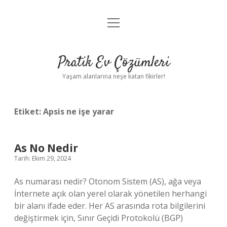
menüyü
Anasayfa
aç
Gizlilik Politikası
Pratik Ev Çözümleri
Yasal Uyarı
Yaşam alanlarına neşe katan fikirler!
Hakkımızda
Etiket:
Apsis ne işe yarar
As No Nedir
Tarih: Ekim 29, 2024
As numarası nedir? Otonom Sistem (AS), ağa veya
İnternete açık olan yerel olarak yönetilen herhangi
bir alanı ifade eder. Her AS arasında rota bilgilerini
değiştirmek için, Sınır Geçidi Protokolü (BGP)