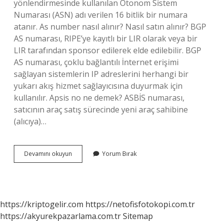
yönlendirmesinde kullanılan Otonom Sistem
Numarası (ASN) adı verilen 16 bitlik bir numara
atanır. As number nasıl alınır? Nasıl satın alınır? BGP
AS numarası, RIPE’ye kayıtlı bir LIR olarak veya bir
LIR tarafından sponsor edilerek elde edilebilir. BGP
AS numarası, çoklu bağlantılı İnternet erişimi
sağlayan sistemlerin IP adreslerini herhangi bir
yukarı akış hizmet sağlayıcısına duyurmak için
kullanılır. Apsis no ne demek? ASBİS numarası,
satıcının araç satış sürecinde yeni araç sahibine
(alıcıya)…
As
Devamını okuyun
Yorum Bırak
No
Nedir
https://kriptogelir.com
https://netofisfotokopi.com.tr
https://akyurekpazarlama.com.tr
Sitemap