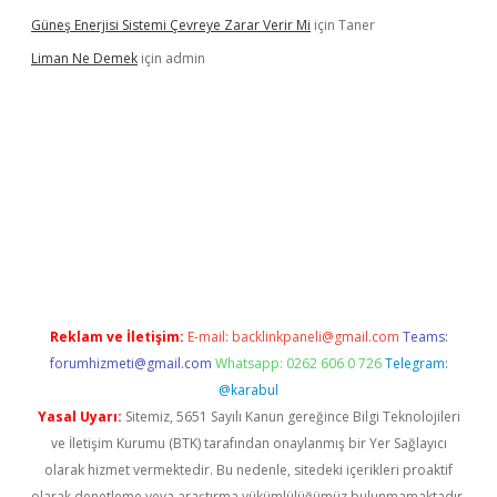
Güneş Enerjisi Sistemi Çevreye Zarar Verir Mi
için
Taner
Liman Ne Demek
için
admin
iriş
vdcasino bahis sitesi
betexper.xyz
betci giriş
https://betci.
Reklam ve İletişim:
E-mail:
backlinkpaneli@gmail.com
Teams:
forumhizmeti@gmail.com
Whatsapp: 0262 606 0 726
Telegram:
@karabul
Yasal Uyarı:
Sitemiz, 5651 Sayılı Kanun gereğince Bilgi Teknolojileri
ve İletişim Kurumu (BTK) tarafından onaylanmış bir Yer Sağlayıcı
olarak hizmet vermektedir. Bu nedenle, sitedeki içerikleri proaktif
olarak denetleme veya araştırma yükümlülüğümüz bulunmamaktadır.