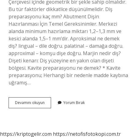
Çerçevesi içinde geometrik bir şekle sahip olmalıdır.
Bu tür faktörler dikkatlice düşünülmelidir. Diş
preparasyonu kaç mm? Abutment Dişin
Hazırlanması İçin Temel Gereksinimler. Merkezi
alanda minimum hazırlama miktarı 1,2–1,3 mm ve
kesici alanda 1,5–1 mm’dir. Aproksimal ne demek
diş? lingual – dile doğru. palatinal – damağa doğru.
approximal – komşu dişe doğru. Marjin nedir diş?
Dişeti kenarı: Diş yüzeyine en yakın olan dişeti
bölgesi. Kavite preparasyonu ne demek? * Kavite
preparasyonu; Herhangi bir nedenle madde kaybına
uğramış…
Prepare
Devamını okuyun
Yorum Bırak
Etmek
Ne
Demek
Diş
https://kriptogelir.com
https://netofisfotokopi.com.tr