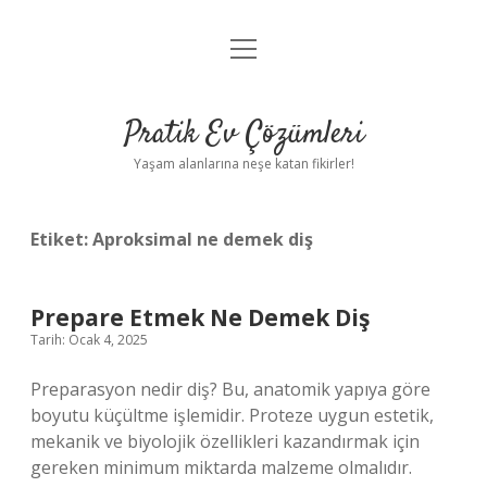
menüyü
Anasayfa
aç
Gizlilik Politikası
Pratik Ev Çözümleri
Yasal Uyarı
Yaşam alanlarına neşe katan fikirler!
Hakkımızda
Etiket:
Aproksimal ne demek diş
Prepare Etmek Ne Demek Diş
Tarih: Ocak 4, 2025
Preparasyon nedir diş? Bu, anatomik yapıya göre
boyutu küçültme işlemidir. Proteze uygun estetik,
mekanik ve biyolojik özellikleri kazandırmak için
gereken minimum miktarda malzeme olmalıdır.