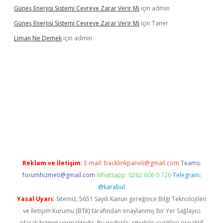
Güneş Enerjisi Sistemi Çevreye Zarar Verir Mi
için
admin
Güneş Enerjisi Sistemi Çevreye Zarar Verir Mi
için
Taner
Liman Ne Demek
için
admin
iriş
vdcasino bahis sitesi
betexper.xyz
betci giriş
https://betci.b
Reklam ve İletişim:
E-mail:
backlinkpaneli@gmail.com
Teams:
forumhizmeti@gmail.com
Whatsapp: 0262 606 0 726
Telegram:
@karabul
Yasal Uyarı:
Sitemiz, 5651 Sayılı Kanun gereğince Bilgi Teknolojileri
ve İletişim Kurumu (BTK) tarafından onaylanmış bir Yer Sağlayıcı
olarak hizmet vermektedir. Bu nedenle, sitedeki içerikleri proaktif