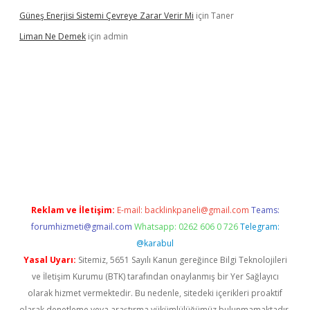
Güneş Enerjisi Sistemi Çevreye Zarar Verir Mi
için
Taner
Liman Ne Demek
için
admin
iriş
vdcasino bahis sitesi
betexper.xyz
betci giriş
https://betci.b
Reklam ve İletişim:
E-mail:
backlinkpaneli@gmail.com
Teams:
forumhizmeti@gmail.com
Whatsapp: 0262 606 0 726
Telegram:
@karabul
Yasal Uyarı:
Sitemiz, 5651 Sayılı Kanun gereğince Bilgi Teknolojileri
ve İletişim Kurumu (BTK) tarafından onaylanmış bir Yer Sağlayıcı
olarak hizmet vermektedir. Bu nedenle, sitedeki içerikleri proaktif
olarak denetleme veya araştırma yükümlülüğümüz bulunmamaktadır.