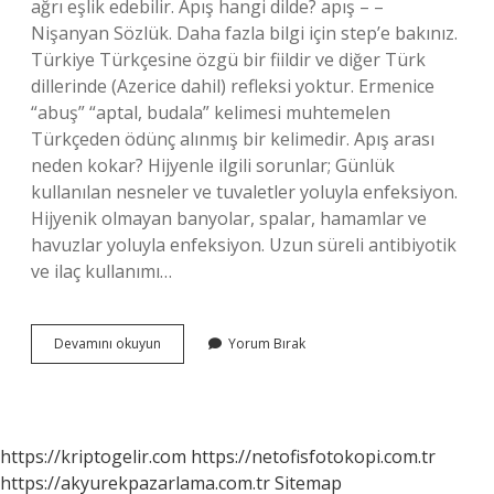
ağrı eşlik edebilir. Apış hangi dilde? apış – –
Nişanyan Sözlük. Daha fazla bilgi için step’e bakınız.
Türkiye Türkçesine özgü bir fiildir ve diğer Türk
dillerinde (Azerice dahil) refleksi yoktur. Ermenice
“abuş” “aptal, budala” kelimesi muhtemelen
Türkçeden ödünç alınmış bir kelimedir. Apış arası
neden kokar? Hijyenle ilgili sorunlar; Günlük
kullanılan nesneler ve tuvaletler yoluyla enfeksiyon.
Hijyenik olmayan banyolar, spalar, hamamlar ve
havuzlar yoluyla enfeksiyon. Uzun süreli antibiyotik
ve ilaç kullanımı…
Apış
Devamını okuyun
Yorum Bırak
Ne
https://kriptogelir.com
https://netofisfotokopi.com.tr
https://akyurekpazarlama.com.tr
Sitemap