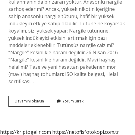
kullanmanın da bir zararı yoktur. Anasonlu nargile
sarhoş eder mi? Ancak, yüksek nikotin içeriğine
sahip anasonlu nargile tütünü, hafif bir yüksek
indükleyici etkiye sahip olabilir. Tütüne ne koyarsak
koyalım, sizi yüksek yapar: Nargile tütününe,
yüksek indükleyici etkisini artırmak için bazı
maddeler eklenebilir. Tütünsüz nargile caiz mi?
“Nargile” kesinlikle haram değildir.26 Nisan 2016
“Nargile” kesinlikle haram değildir. Mavi haşhaş
helal mi? Taze ve yeni hasattan paketlenen mor
(mavi) haşhaş tohumları; ISO kalite belgesi, Helal
sertifikası…
Anasonlu
Devamını okuyun
Yorum Bırak
Nargile
Caiz
Mi
https://kriptogelir.com
https://netofisfotokopi.com.tr