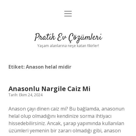
menüyü
Anasayfa
aç
Gizlilik Politikası
Pratik Ev Çözümleri
Yasal Uyarı
Yaşam alanlarına neşe katan fikirler!
Hakkımızda
Etiket:
Anason helal midir
Anasonlu Nargile Caiz Mi
Tarih: Ekim 24, 2024
Anason çayı dinen caiz mi? Bu bağlamda, anasonun
helal olup olmadığını kendinize sorma ihtiyacı
hissedebilirsiniz. Ancak, şarap yapımında kullanılan
üzümleri yemenin bir zararı olmadığı gibi, anason