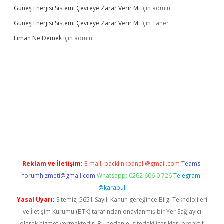
Güneş Enerjisi Sistemi Çevreye Zarar Verir Mi
için
admin
Güneş Enerjisi Sistemi Çevreye Zarar Verir Mi
için
Taner
Liman Ne Demek
için
admin
riş
vdcasino bahis sitesi
betexper.xyz
betci giriş
https://betci.b
Reklam ve İletişim:
E-mail:
backlinkpaneli@gmail.com
Teams:
forumhizmeti@gmail.com
Whatsapp: 0262 606 0 726
Telegram:
@karabul
Yasal Uyarı:
Sitemiz, 5651 Sayılı Kanun gereğince Bilgi Teknolojileri
ve İletişim Kurumu (BTK) tarafından onaylanmış bir Yer Sağlayıcı
olarak hizmet vermektedir. Bu nedenle, sitedeki içerikleri proaktif