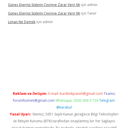
Güneş Enerjisi Sistemi Çevreye Zarar Verir Mi
için
admin
Güneş Enerjisi Sistemi Çevreye Zarar Verir Mi
için
Taner
Liman Ne Demek
için
admin
iriş
vdcasino bahis sitesi
betexper.xyz
betci giriş
https://betci.
Reklam ve İletişim:
E-mail:
backlinkpaneli@gmail.com
Teams:
forumhizmeti@gmail.com
Whatsapp: 0262 606 0 726
Telegram:
@karabul
Yasal Uyarı:
Sitemiz, 5651 Sayılı Kanun gereğince Bilgi Teknolojileri
ve İletişim Kurumu (BTK) tarafından onaylanmış bir Yer Sağlayıcı
olarak hizmet vermektedir. Bu nedenle, sitedeki içerikleri proaktif