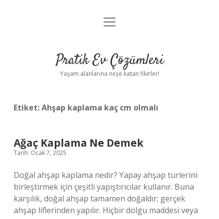
menüyü
Anasayfa
aç
Gizlilik Politikası
Pratik Ev Çözümleri
Yasal Uyarı
Yaşam alanlarına neşe katan fikirler!
Hakkımızda
Etiket:
Ahşap kaplama kaç cm olmalı
Ağaç Kaplama Ne Demek
Tarih: Ocak 7, 2025
Doğal ahşap kaplama nedir? Yapay ahşap türlerini
birleştirmek için çeşitli yapıştırıcılar kullanır. Buna
karşılık, doğal ahşap tamamen doğaldır; gerçek
ahşap liflerinden yapılır. Hiçbir dolgu maddesi veya