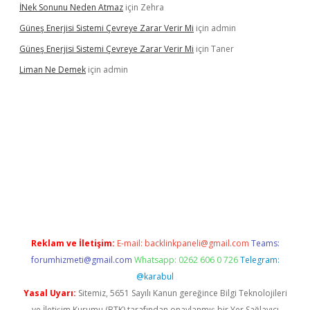
İNek Sonunu Neden Atmaz
için
Zehra
Güneş Enerjisi Sistemi Çevreye Zarar Verir Mi
için
admin
Güneş Enerjisi Sistemi Çevreye Zarar Verir Mi
için
Taner
Liman Ne Demek
için
admin
iriş
vdcasino bahis sitesi
betexper.xyz
betci giriş
https://betci.
Reklam ve İletişim:
E-mail:
backlinkpaneli@gmail.com
Teams:
forumhizmeti@gmail.com
Whatsapp: 0262 606 0 726
Telegram:
@karabul
Yasal Uyarı:
Sitemiz, 5651 Sayılı Kanun gereğince Bilgi Teknolojileri
ve İletişim Kurumu (BTK) tarafından onaylanmış bir Yer Sağlayıcı