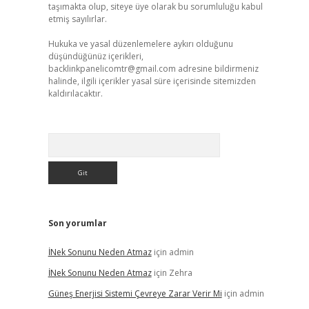
taşımakta olup, siteye üye olarak bu sorumluluğu kabul
etmiş sayılırlar.
Hukuka ve yasal düzenlemelere aykırı olduğunu
düşündüğünüz içerikleri,
backlinkpanelicomtr@gmail.com
adresine bildirmeniz
halinde, ilgili içerikler yasal süre içerisinde sitemizden
kaldırılacaktır.
Arama
Son yorumlar
İNek Sonunu Neden Atmaz
için
admin
İNek Sonunu Neden Atmaz
için
Zehra
Güneş Enerjisi Sistemi Çevreye Zarar Verir Mi
için
admin