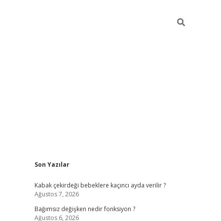
Sidebar
Son Yazılar
ilbet mobil giriş
piabellacasino giriş
vdcas
Kabak çekirdeği bebeklere kaçıncı ayda verilir ?
Ağustos 7, 2026
Bağımsız değişken nedir fonksiyon ?
Ağustos 6, 2026