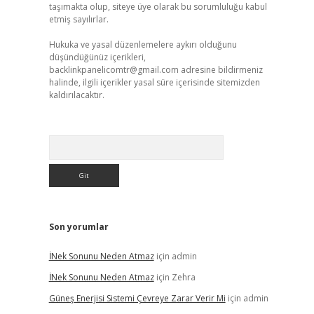
taşımakta olup, siteye üye olarak bu sorumluluğu kabul
etmiş sayılırlar.
Hukuka ve yasal düzenlemelere aykırı olduğunu
düşündüğünüz içerikleri,
backlinkpanelicomtr@gmail.com
adresine bildirmeniz
halinde, ilgili içerikler yasal süre içerisinde sitemizden
kaldırılacaktır.
Arama
Son yorumlar
İNek Sonunu Neden Atmaz
için
admin
İNek Sonunu Neden Atmaz
için
Zehra
Güneş Enerjisi Sistemi Çevreye Zarar Verir Mi
için
admin