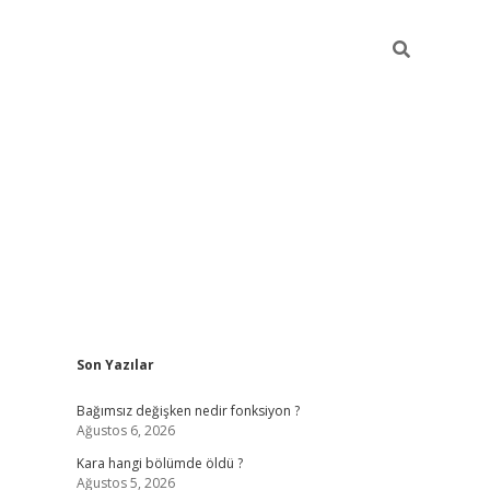
Sidebar
Son Yazılar
ilbet mobil giriş
piabellacasino giriş
vdcas
Bağımsız değişken nedir fonksiyon ?
Ağustos 6, 2026
Kara hangi bölümde öldü ?
Ağustos 5, 2026