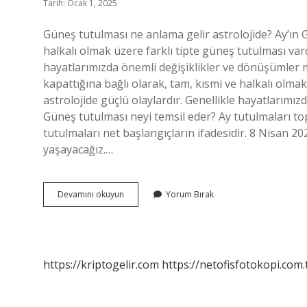
Tarih: Ocak 1, 2025
Güneş tutulması ne anlama gelir astrolojide? Ay’ın G
halkalı olmak üzere farklı tipte güneş tutulması vard
hayatlarımızda önemli değişiklikler ve dönüşümler 
kapattığına bağlı olarak, tam, kısmi ve halkalı olma
astrolojide güçlü olaylardır. Genellikle hayatlarımı
Güneş tutulması neyi temsil eder? Ay tutulmaları t
tutulmaları net başlangıçların ifadesidir. 8 Nisan 2
yaşayacağız.…
Astrolojide
Devamını okuyun
Yorum Bırak
Güneş
Tutulması
Ne
Demek
https://kriptogelir.com
https://netofisfotokopi.com.