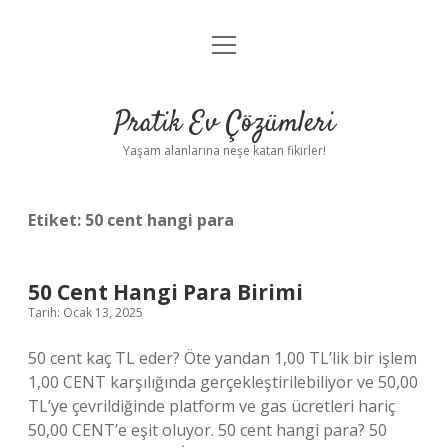
menüyü
Anasayfa
aç
Gizlilik Politikası
Pratik Ev Çözümleri
Yasal Uyarı
Yaşam alanlarına neşe katan fikirler!
Hakkımızda
Etiket:
50 cent hangi para
50 Cent Hangi Para Birimi
Tarih: Ocak 13, 2025
50 cent kaç TL eder? Öte yandan 1,00 TL’lik bir işlem
1,00 CENT karşılığında gerçekleştirilebiliyor ve 50,00
TL’ye çevrildiğinde platform ve gas ücretleri hariç
50,00 CENT’e eşit oluyor. 50 cent hangi para? 50