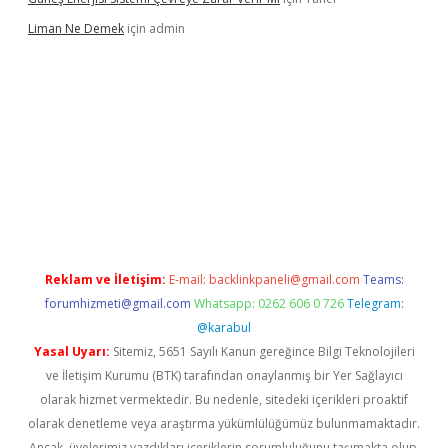
Liman Ne Demek
için
admin
giriş
vdcasino bahis sitesi
betexper.xyz
betci giriş
https://betci
Reklam ve İletişim:
E-mail:
backlinkpaneli@gmail.com
Teams:
forumhizmeti@gmail.com
Whatsapp: 0262 606 0 726
Telegram:
@karabul
Yasal Uyarı:
Sitemiz, 5651 Sayılı Kanun gereğince Bilgi Teknolojileri
ve İletişim Kurumu (BTK) tarafından onaylanmış bir Yer Sağlayıcı
olarak hizmet vermektedir. Bu nedenle, sitedeki içerikleri proaktif
olarak denetleme veya araştırma yükümlülüğümüz bulunmamaktadır.
Ancak, üyelerimiz yazdıkları içeriklerin sorumluluğunu taşımakta olup,