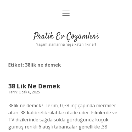
menüyü
Anasayfa
aç
Gizlilik Politikası
Pratik Ev Çözümleri
Yasal Uyarı
Yaşam alanlarına neşe katan fikirler!
Hakkımızda
Etiket:
38lik ne demek
38 Lik Ne Demek
Tarih: Ocak 6, 2025
38lik ne demek? Terim, 0,38 inç çapında mermiler
atan .38 kalibrelik silahları ifade eder. Filmlerde ve
TV dizilerinde sağda solda gördüğünüz küçük,
gümüş renkli 6 atışlı tabancalar genellikle .38