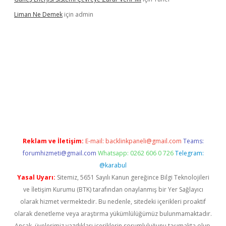
Liman Ne Demek
için
admin
iriş
vdcasino bahis sitesi
betexper.xyz
betci giriş
https://betci.
Reklam ve İletişim:
E-mail:
backlinkpaneli@gmail.com
Teams:
forumhizmeti@gmail.com
Whatsapp: 0262 606 0 726
Telegram:
@karabul
Yasal Uyarı:
Sitemiz, 5651 Sayılı Kanun gereğince Bilgi Teknolojileri
ve İletişim Kurumu (BTK) tarafından onaylanmış bir Yer Sağlayıcı
olarak hizmet vermektedir. Bu nedenle, sitedeki içerikleri proaktif
olarak denetleme veya araştırma yükümlülüğümüz bulunmamaktadır.
Ancak, üyelerimiz yazdıkları içeriklerin sorumluluğunu taşımakta olup,