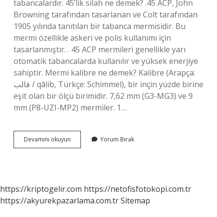
tabancalardır. 45’lik silah ne demek? .45 ACP, John
Browning tarafından tasarlanan ve Colt tarafından
1905 yılında tanıtılan bir tabanca mermisidir. Bu
mermi özellikle askeri ve polis kullanımı için
tasarlanmıştır. . 45 ACP mermileri genellikle yarı
otomatik tabancalarda kullanılır ve yüksek enerjiye
sahiptir. Mermi kalibre ne demek? Kalibre (Arapça:
قالب / qālib, Türkçe: Schimmel), bir inçin yüzde birine
eşit olan bir ölçü birimidir. 7,62 mm (G3-MG3) ve 9
mm (P8-UZI-MP2) mermiler. 1…
38
Devamını okuyun
Yorum Bırak
Lik
Ne
Demek
https://kriptogelir.com
https://netofisfotokopi.com.tr
https://akyurekpazarlama.com.tr
Sitemap