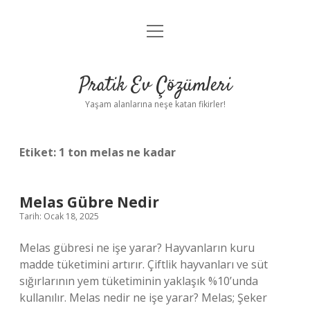
menüyü
Anasayfa
aç
Gizlilik Politikası
Pratik Ev Çözümleri
Yasal Uyarı
Yaşam alanlarına neşe katan fikirler!
Hakkımızda
Etiket:
1 ton melas ne kadar
Melas Gübre Nedir
Tarih: Ocak 18, 2025
Melas gübresi ne işe yarar? Hayvanların kuru
madde tüketimini artırır. Çiftlik hayvanları ve süt
sığırlarının yem tüketiminin yaklaşık %10’unda
kullanılır. Melas nedir ne işe yarar? Melas; Şeker