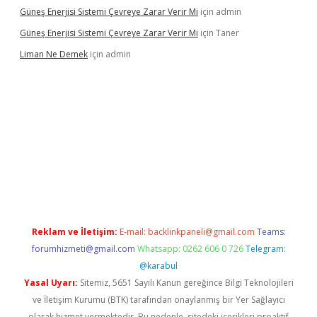
Güneş Enerjisi Sistemi Çevreye Zarar Verir Mi
için
admin
Güneş Enerjisi Sistemi Çevreye Zarar Verir Mi
için
Taner
Liman Ne Demek
için
admin
iriş
vdcasino bahis sitesi
betexper.xyz
betci giriş
https://betci.
Reklam ve İletişim:
E-mail:
backlinkpaneli@gmail.com
Teams:
forumhizmeti@gmail.com
Whatsapp: 0262 606 0 726
Telegram:
@karabul
Yasal Uyarı:
Sitemiz, 5651 Sayılı Kanun gereğince Bilgi Teknolojileri
ve İletişim Kurumu (BTK) tarafından onaylanmış bir Yer Sağlayıcı
olarak hizmet vermektedir. Bu nedenle, sitedeki içerikleri proaktif