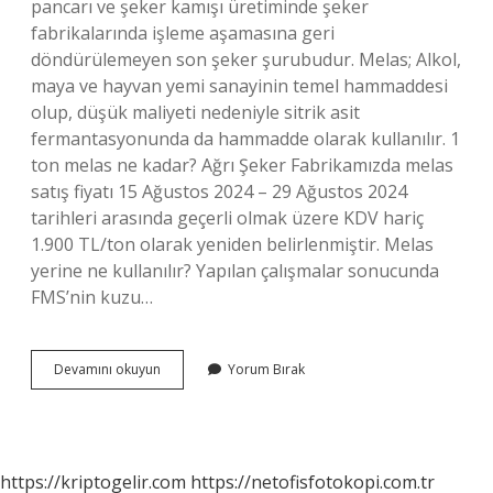
pancarı ve şeker kamışı üretiminde şeker
fabrikalarında işleme aşamasına geri
döndürülemeyen son şeker şurubudur. Melas; Alkol,
maya ve hayvan yemi sanayinin temel hammaddesi
olup, düşük maliyeti nedeniyle sitrik asit
fermantasyonunda da hammadde olarak kullanılır. 1
ton melas ne kadar? Ağrı Şeker Fabrikamızda melas
satış fiyatı 15 Ağustos 2024 – 29 Ağustos 2024
tarihleri ​​arasında geçerli olmak üzere KDV hariç
1.900 TL/ton olarak yeniden belirlenmiştir. Melas
yerine ne kullanılır? Yapılan çalışmalar sonucunda
FMS’nin kuzu…
Melas
Devamını okuyun
Yorum Bırak
Gübre
Nedir
https://kriptogelir.com
https://netofisfotokopi.com.tr