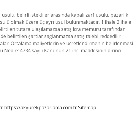
 usulü, belirli istekliler arasında kapalı zarf usulü, pazarlık
sulü olmak üzere üç ayrı usul bulunmaktadır. 1 ihale 2 ihale
elirtilen tutara ulaşılamazsa satış icra memuru tarafından
ede belirtilen şartlar sağlanmazsa satış talebi reddedilir.
lar: Ortalama maliyetlerin ve ücretlendirmenin belirlenmesi
rü Nedir? 4734 sayılı Kanunun 21 inci maddesinin birinci
tr
https://akyurekpazarlama.com.tr
Sitemap