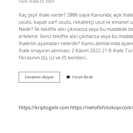
Tarih: Aralık 22, 2024
Kaç çeşit ihale vardır? 2886 sayılı Kanunda; açık ihale
usulü, kapalı zarf usulü, rekabetçi usul ve emanet u
Nedir? İlk teklifte alıcı çıkmazsa veya bu maddede b
ertelenir. İkinci teklifte alıcı çıkmazsa veya bu madd
İhalenin aşamaları nelerdir? Kamu alımlarında aşama
İhale onayının alınması. 2 Kasım 2022 21 B ihale Tü
fıkrasının (b), (c) ve (f) bentleri…
İHale
Devamını okuyun
Yorum Bırak
Kaça
Ayrılır
https://kriptogelir.com
https://netofisfotokopi.com.