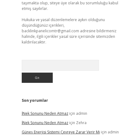
taşımakta olup, siteye üye olarak bu sorumluluğu kabul
etmiş sayılırlar.
Hukuka ve yasal düzenlemelere aykırı olduğunu
düşündüğünüz içerikleri,
backlinkpanelicomtr@gmail.com
adresine bildirmeniz
halinde, ilgili içerikler yasal süre içerisinde sitemizden
kaldırılacaktır.
Arama
Son yorumlar
İNek Sonunu Neden Atmaz
için
admin
İNek Sonunu Neden Atmaz
için
Zehra
Güneş Enerjisi Sistemi Çevreye Zarar Verir Mi
için
admin