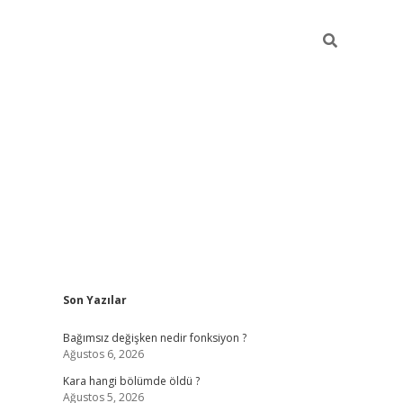
Sidebar
Son Yazılar
ilbet mobil giriş
piabellacasino giriş
vdcas
Bağımsız değişken nedir fonksiyon ?
Ağustos 6, 2026
Kara hangi bölümde öldü ?
Ağustos 5, 2026