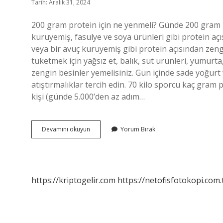
Tarih: Aralık 31, 2024
200 gram protein için ne yenmeli? Günde 200 gram pr
kuruyemiş, fasulye ve soya ürünleri gibi protein aç
veya bir avuç kuruyemiş gibi protein açısından zeng
tüketmek için yağsız et, balık, süt ürünleri, yumurt
zengin besinler yemelisiniz. Gün içinde sade yoğurt
atıştırmalıklar tercih edin. 70 kilo sporcu kaç gram 
kişi (günde 5.000’den az adım…
Günde
Devamını okuyun
Yorum Bırak
200
Gr
Protein
Nasıl
Alınır
https://kriptogelir.com
https://netofisfotokopi.com.