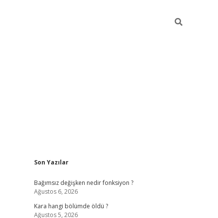
Sidebar
Son Yazılar
ilbet mobil giriş
piabellacasino giriş
vdcas
Bağımsız değişken nedir fonksiyon ?
Ağustos 6, 2026
Kara hangi bölümde öldü ?
Ağustos 5, 2026