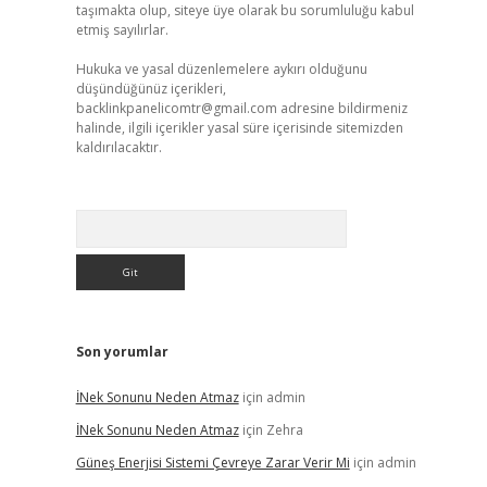
taşımakta olup, siteye üye olarak bu sorumluluğu kabul
etmiş sayılırlar.
Hukuka ve yasal düzenlemelere aykırı olduğunu
düşündüğünüz içerikleri,
backlinkpanelicomtr@gmail.com
adresine bildirmeniz
halinde, ilgili içerikler yasal süre içerisinde sitemizden
kaldırılacaktır.
Arama
Son yorumlar
İNek Sonunu Neden Atmaz
için
admin
İNek Sonunu Neden Atmaz
için
Zehra
Güneş Enerjisi Sistemi Çevreye Zarar Verir Mi
için
admin