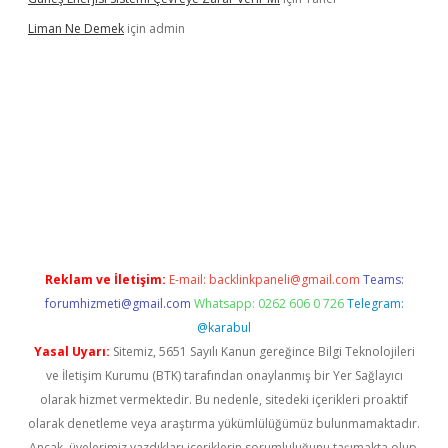
Liman Ne Demek
için
admin
 giriş
vdcasino bahis sitesi
betexper.xyz
betci giriş
https://betc
Reklam ve İletişim:
E-mail:
backlinkpaneli@gmail.com
Teams:
forumhizmeti@gmail.com
Whatsapp: 0262 606 0 726
Telegram:
@karabul
Yasal Uyarı:
Sitemiz, 5651 Sayılı Kanun gereğince Bilgi Teknolojileri
ve İletişim Kurumu (BTK) tarafından onaylanmış bir Yer Sağlayıcı
olarak hizmet vermektedir. Bu nedenle, sitedeki içerikleri proaktif
olarak denetleme veya araştırma yükümlülüğümüz bulunmamaktadır.
Ancak, üyelerimiz yazdıkları içeriklerin sorumluluğunu taşımakta olup,