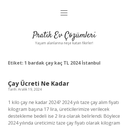
menüyü
Anasayfa
aç
Gizlilik Politikası
Pratik Ev Çözümleri
Yasal Uyarı
Yaşam alanlarına neşe katan fikirler!
Hakkımızda
Etiket:
1 bardak çay kaç TL 2024 İstanbul
Çay Ücreti Ne Kadar
Tarih: Aralık 19, 2024
1 kilo çay ne kadar 2024? 2024 yılı taze çay alım fiyatı
kilogram başına 17 lira, üreticilerimize verilecek
destekleme bedeli ise 2 lira olarak belirlendi. Böylece
2024 yılında üreticimiz taze çay fiyatı olarak kilogram