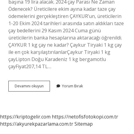
başına 19 lira alacak. 2024 çay Parası Ne Zaman
Ödenecek? Üreticilere ekim ayına kadar taze çay
ödemelerini gerçekleştiren ÇAYKUR’un, üreticilerin
1-20 Ekim 2024 tarihleri ​​arasında satın aldıkları taze
çay bedellerini 29 Kasım 2024 Cuma günü
üreticilerin banka hesaplarına aktaracağı öğrenildi.
ÇAYKUR 1 kg çay ne kadar? Çaykur Tiryaki 1 kg çay
ile en çok karşılaştırılanlarÇaykur Tiryaki 1 kg
çayLipton Doğu Karadeniz 1 kg bergamotlu
çayFiyat207,14 TL…
Çay
Devamını okuyun
Yorum Bırak
Ücreti
Ne
Kadar
https://kriptogelir.com
https://netofisfotokopi.com.tr
https://akyurekpazarlama.com.tr
Sitemap